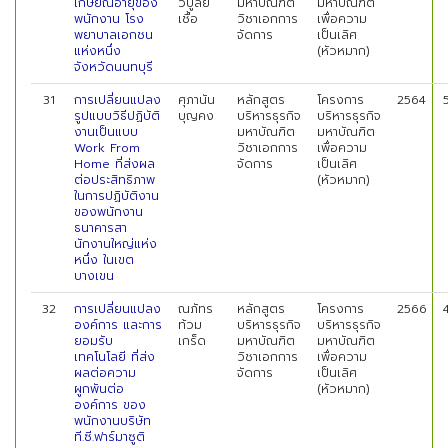
เกษียณอายุของ
วิบูลย์
มหาบัณฑิต
มหาบัณฑิต
พนักงาน โรง
เชื้อ
วิชาเอกการ
เพื่อความ
พยาบาลเอกชน
จัดการ
เป็นเลิศ
แห่งหนึ่ง
(หัวหมาก)
จังหวัดนนทบุรี
31
การเปลี่ยนแปลง
ศุภานัน
หลักสูตร
โครงการ
2564
รูปแบบวิธีปฏิบัติ
บุญคง
บริหารธุรกิจ
บริหารธุรกิจ
งานเป็นแบบ
มหาบัณฑิต
มหาบัณฑิต
Work From
วิชาเอกการ
เพื่อความ
Home ที่ส่งผล
จัดการ
เป็นเลิศ
ต่อประสิทธิภาพ
(หัวหมาก)
ในการปฏิบัติงาน
ของพนักงาน
ธนาคารสา
นักงานใหญ่แห่ง
หนึ่ง ในเขต
บางเขน
32
การเปลี่ยนแปลง
ณภัทร
หลักสูตร
โครงการ
2566
องค์การ และการ
ท้วม
บริหารธุรกิจ
บริหารธุรกิจ
ยอมรับ
เกร็ด
มหาบัณฑิต
มหาบัณฑิต
เทคโนโลยี ที่ส่ง
วิชาเอกการ
เพื่อความ
ผลต่อความ
จัดการ
เป็นเลิศ
ผูกพันต่อ
(หัวหมาก)
องค์การ ของ
พนักงานบริษัท
ที.ซี.ฟาร์มาซูติ