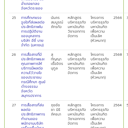
อำเภอแกลง
จังหวัดระยอง
25
การศึกษาแรง
นันภร
หลักสูตร
โครงการ
2566
จูงใจที่ส่งผลต่อ
สมบูรณ์
บริหารธุรกิจ
บริหารธุรกิจ
ประสิทธิภาพใน
ภัทรกิจ
มหาบัณฑิต
มหาบัณฑิต
การปฏิบัติงาน
วิชาเอกการ
เพื่อความ
ของบุคลากร
จัดการ
เป็นเลิศ
บริษัท อีซี่ บาย
(หัวหมาก)
จำกัด (มหาชน)
26
การสื่อสารที่มี
สุ
หลักสูตร
โครงการ
2568
ประสิทธิภาพและ
กัญญา
บริหารธุรกิจ
บริหารธุรกิจ
คุณภาพการให้
เชื้อจิตร
มหาบัณฑิต
มหาบัณฑิต
บริการมีผลต่อ
นุกูล
วิชาเอกการ
เพื่อความ
ความไว้วางใจ
จัดการ
เป็นเลิศ
ของประชาชน
(หัวหมาก)
กรณีศึกษา ศูนย์
ดำรงธรรม
จังหวัด
สมุทรปราการ
27
การสื่อสารที่ส่ง
ภุชชัช
หลักสูตร
โครงการ
2564
ผลต่อ
ชา นิธิ
บริหารธุรกิจ
บริหารธุรกิจ
ประสิทธิภาพการ
ภัคธนา
มหาบัณฑิต
มหาบัณฑิต
ทำงานของ
วิชาเอกการ
เพื่อความ
พนักงานบริษัท
จัดการ
เป็นเลิศ