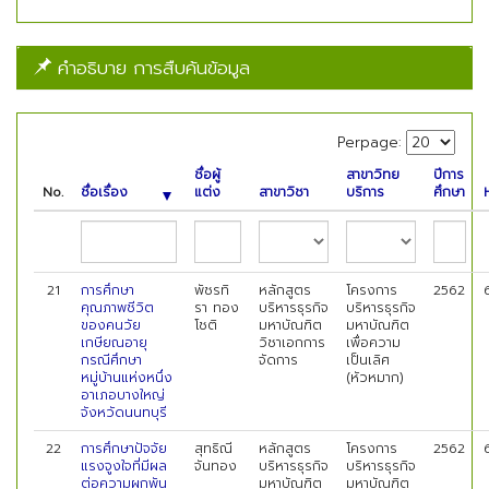
คำอธิบาย การสืบค้นข้อมูล
Perpage:
ชื่อผู้
สาขาวิทย
ปีการ
No.
ชื่อเรื่อง
แต่ง
สาขาวิชา
บริการ
ศึกษา
21
การศึกษา
พัชรทิ
หลักสูตร
โครงการ
2562
คุณภาพชีวิต
รา ทอง
บริหารธุรกิจ
บริหารธุรกิจ
ของคนวัย
โชติ
มหาบัณฑิต
มหาบัณฑิต
เกษียณอายุ
วิชาเอกการ
เพื่อความ
กรณีศึกษา
จัดการ
เป็นเลิศ
หมู่บ้านแห่งหนึ่ง
(หัวหมาก)
อาเภอบางใหญ่
จังหวัดนนทบุรี
22
การศึกษาปัจจัย
สุทธิณี
หลักสูตร
โครงการ
2562
แรงจูงใจที่มีผล
จันทอง
บริหารธุรกิจ
บริหารธุรกิจ
ต่อความผูกพัน
มหาบัณฑิต
มหาบัณฑิต