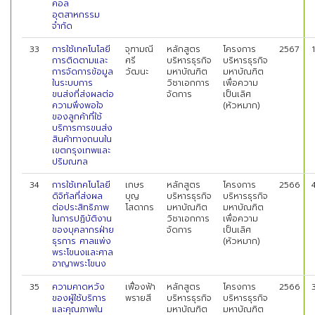
คอล
อุตสาหกรรม
จำกัด
33
การใช้เทคโนโลยี
จุฑามณี
หลักสูตร
โครงการ
2567
การติดตามและ
ศรี
บริหารธุรกิจ
บริหารธุรกิจ
การจัดการข้อมูล
วัฒนะ
มหาบัณฑิต
มหาบัณฑิต
ในระบบการ
วิชาเอกการ
เพื่อความ
ขนส่งที่ส่งผลต่อ
จัดการ
เป็นเลิศ
ความพึงพอใจ
(หัวหมาก)
ของลูกค้าที่ใช้
บริการการขนส่ง
สินค้าทางถนนใน
เขตกรุงเทพและ
ปริมณฑล
34
การใช้เทคโนโลยี
เกษร
หลักสูตร
โครงการ
2566
ดิจิทัลที่ส่งผล
บุญ
บริหารธุรกิจ
บริหารธุรกิจ
ต่อประสิทธิภาพ
โสดากร
มหาบัณฑิต
มหาบัณฑิต
ในการปฏิบัติงาน
วิชาเอกการ
เพื่อความ
ของบุคลากรฝ่าย
จัดการ
เป็นเลิศ
ธุรการ ศาลแพ่ง
(หัวหมาก)
พระโขนงและศาล
อาญาพระโขนง
35
ความคาดหวัง
เฟื่องฟ้า
หลักสูตร
โครงการ
2566
ของผู้ใช้บริการ
พรายสี
บริหารธุรกิจ
บริหารธุรกิจ
และคุณภาพใน
มหาบัณฑิต
มหาบัณฑิต