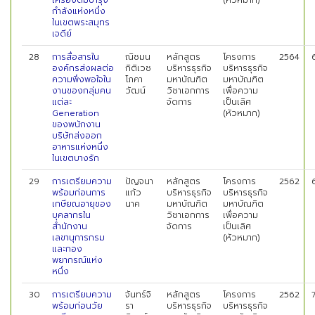
เครื่องดื่มบำรุง
(หัวหมาก)
กำลังแห่งหนึ่ง
ในเขตพระสมุทร
เจดีย์
28
การสื่อสารใน
ณิชมน
หลักสูตร
โครงการ
2564
องค์กรส่งผลต่อ
กิติเวช
บริหารธุรกิจ
บริหารธุรกิจ
ความพึงพอใจใน
โภคา
มหาบัณฑิต
มหาบัณฑิต
งานของกลุ่มคน
วัฒน์
วิชาเอกการ
เพื่อความ
แต่ละ
จัดการ
เป็นเลิศ
Generation
(หัวหมาก)
ของพนักงาน
บริษัทส่งออก
อาหารแห่งหนึ่ง
ในเขตบางรัก
29
การเตรียมความ
ปัญจนา
หลักสูตร
โครงการ
2562
พร้อมก่อนการ
แก้ว
บริหารธุรกิจ
บริหารธุรกิจ
เกษียณอายุของ
นาค
มหาบัณฑิต
มหาบัณฑิต
บุคลากรใน
วิชาเอกการ
เพื่อความ
สำนักงาน
จัดการ
เป็นเลิศ
เลขานุการกรม
(หัวหมาก)
และกอง
พยากรณ์แห่ง
หนึ่ง
30
การเตรียมความ
จันทร์จิ
หลักสูตร
โครงการ
2562
พร้อมก่อนวัย
รา
บริหารธุรกิจ
บริหารธุรกิจ