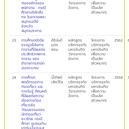
ต่อองค์กรของ
วิชาเอกการ
เพื่อความ
พนักงาน : กรณี
จัดการ
เป็นเลิศ
ศึกษาบริษัทสิ่ง
(หัวหมาก)
ทอ ในอาเภอพระ
สมุทรเจดีย์
จังหวัด
สมุทรปราการ
23
การศึกษาปัจจัย
ศิรินันท์
หลักสูตร
โครงการ
2562
แรงจูงใจในการ
บุตร
บริหารธุรกิจ
บริหารธุรกิจ
ทางานที่มีผลต่อ
พรม
มหาบัณฑิต
มหาบัณฑิต
ประสิทธิภาพการ
วิชาเอกการ
เพื่อความ
ทางาน ของ
จัดการ
เป็นเลิศ
ข้าราชการสานัก
(หัวหมาก)
งบประมาณ
24
การศึกษา
น้ำทิพย์
หลักสูตร
โครงการ
2566
พฤติกรรมการ
เลิศวิไล
บริหารธุรกิจ
บริหารธุรกิจ
ท่องเที่ยว และ
มหาบัณฑิต
มหาบัณฑิต
การรับรู้ ทัศนคติ
วิชาเอกการ
เพื่อความ
ที่มีผลต่อความ
จัดการ
เป็นเลิศ
ต้องการท่อง
(หัวหมาก)
เที่ยวเชิง
วัฒนธรรมของ
นักท่องเที่ยว
ชาวไทย กรณี
ศึกษา ชุมชนบ้าน
เก่าริมน้ำประแส