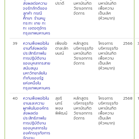
ส่งผลต่อความ
ปราดี
มหาบัณฑิต
มหาบัณฑิต
จงรักภักดีของ
วิชาเอกการ
เพื่อความ
ลูกค้า กรณี
จัดการ
เป็นเลิศ
ศึกษา: ร้านหมู
(หัวหมาก)
กระทะ เทย กะ
ทะ เขตจตุจักร
กรุงเทพมหานคร
39
ความพึงพอใจใน
เพียงใจ
หลักสูตร
โครงการ
2566
งานที่ส่งผลต่อ
ตาละลัก
บริหารธุรกิจ
บริหารธุรกิจ
ประสิทธิภาพใน
ษมณ์
มหาบัณฑิต
มหาบัณฑิต
การปฏิบัติงาน
วิชาเอกการ
เพื่อความ
ของบุคลากรสาย
จัดการ
เป็นเลิศ
สนับสนุน
(หัวหมาก)
มหาวิทยาลัยใน
กำกับของรัฐ
แห่งหนึ่งใน
กรุงเทพมหานคร
40
ความพึงพอใจใน
สุขริ
หลักสูตร
โครงการ
2568
งานและความ
นทร์
บริหารธุรกิจ
บริหารธุรกิจ
ผูกพันในองค์กร
พงษ
มหาบัณฑิต
มหาบัณฑิต
ส่งผลต่อ
พิพัฒน์
วิชาเอกการ
เพื่อความ
ประสิทธิภาพใน
จัดการ
เป็นเลิศ
การปฏิบัติงาน
(หัวหมาก)
ของบุคลากรใน
องค์กรธุรกิจการ
จัดงาน