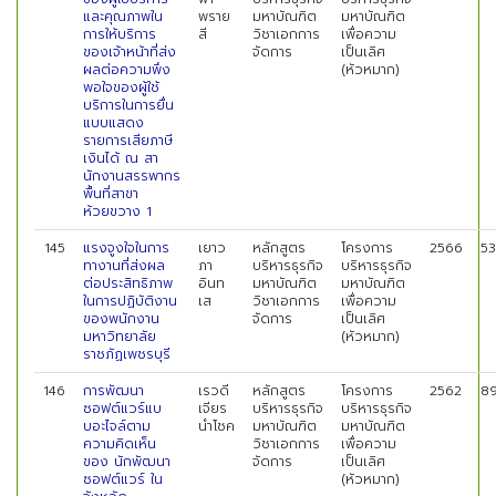
และคุณภาพใน
พราย
มหาบัณฑิต
มหาบัณฑิต
การให้บริการ
สี
วิชาเอกการ
เพื่อความ
ของเจ้าหน้าที่ส่ง
จัดการ
เป็นเลิศ
ผลต่อความพึง
(หัวหมาก)
พอใจของผู้ใช้
บริการในการยื่น
แบบแสดง
รายการเสียภาษี
เงินได้ ณ สา
นักงานสรรพากร
พื้นที่สาขา
ห้วยขวาง 1
145
แรงจูงใจในการ
เยาว
หลักสูตร
โครงการ
2566
53
ทางานที่ส่งผล
ภา
บริหารธุรกิจ
บริหารธุรกิจ
ต่อประสิทธิภาพ
อินท
มหาบัณฑิต
มหาบัณฑิต
ในการปฏิบัติงาน
เส
วิชาเอกการ
เพื่อความ
ของพนักงาน
จัดการ
เป็นเลิศ
มหาวิทยาลัย
(หัวหมาก)
ราชภัฏเพชรบุรี
146
การพัฒนา
เรวดี
หลักสูตร
โครงการ
2562
8
ซอฟต์แวร์แบ
เจียร
บริหารธุรกิจ
บริหารธุรกิจ
บอะไจล์ตาม
นำโชค
มหาบัณฑิต
มหาบัณฑิต
ความคิดเห็น
วิชาเอกการ
เพื่อความ
ของ นักพัฒนา
จัดการ
เป็นเลิศ
ซอฟต์แวร์ ใน
(หัวหมาก)