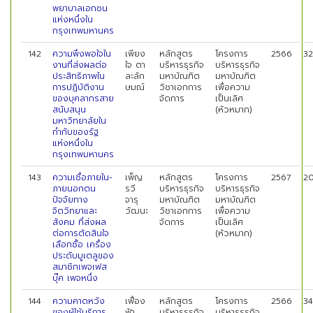
พยาบาลเอกชน
แห่งหนึ่งใน
กรุงเทพมหานคร
142
ความพึงพอใจใน
เพียง
หลักสูตร
โครงการ
2566
32
งานที่ส่งผลต่อ
ใจ ตา
บริหารธุรกิจ
บริหารธุรกิจ
ประสิทธิภาพใน
ละลัก
มหาบัณฑิต
มหาบัณฑิต
การปฏิบัติงาน
ษมณ์
วิชาเอกการ
เพื่อความ
ของบุคลากรสาย
จัดการ
เป็นเลิศ
สนับสนุน
(หัวหมาก)
มหาวิทยาลัยใน
กำกับของรัฐ
แห่งหนึ่งใน
กรุงเทพมหานคร
143
ความเชื่อภายใน-
เพ็ญ
หลักสูตร
โครงการ
2567
2
ภายนอกตน
รวี
บริหารธุรกิจ
บริหารธุรกิจ
ปัจจัยทาง
จารุ
มหาบัณฑิต
มหาบัณฑิต
จิตวิทยาและ
วัฒนะ
วิชาเอกการ
เพื่อความ
สังคม ที่ส่งผล
จัดการ
เป็นเลิศ
ต่อการตัดสินใจ
(หัวหมาก)
เลือกซื้อ เครื่อง
ประดับมูเตลูของ
สมาชิกเพจเฟส
บุ๊ค เพจหนึ่ง
144
ความคาดหวัง
เฟื่อง
หลักสูตร
โครงการ
2566
34
ของผู้ใช้บริการ
ฟ้า
บริหารธุรกิจ
บริหารธุรกิจ