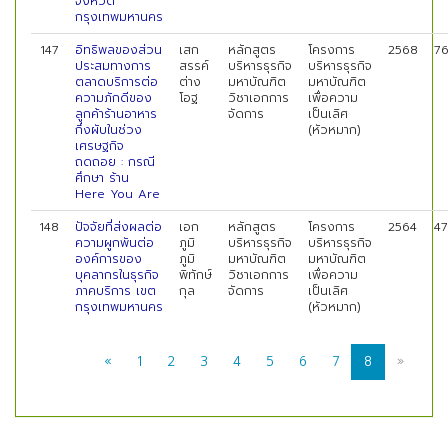
จังหวัด
กรุงเทพมหานคร
147
อิทธิพลของส่วน
เสก
หลักสูตร
โครงการ
2568
7
ประสมทางการ
สรรค์
บริหารธุรกิจ
บริหารธุรกิจ
ตลาดบริการต่อ
ต่าง
มหาบัณฑิต
มหาบัณฑิต
ความภักดีของ
โอฐ
วิชาเอกการ
เพื่อความ
ลูกค้าร้านอาหาร
จัดการ
เป็นเลิศ
กึ่งผับในช่วง
(หัวหมาก)
เศรษฐกิจ
ถดถอย : กรณี
ศึกษา ร้าน
Here You Are
148
ปัจจัยที่ส่งผลต่อ
เอก
หลักสูตร
โครงการ
2564
4
ความผูกพันต่อ
ภูมิ
บริหารธุรกิจ
บริหารธุรกิจ
องค์การของ
ภูมิ
มหาบัณฑิต
มหาบัณฑิต
บุคลากรในธุรกิจ
พิทักษ์
วิชาเอกการ
เพื่อความ
ภาคบริการ เขต
กุล
จัดการ
เป็นเลิศ
กรุงเทพมหานคร
(หัวหมาก)
«
1
2
3
4
5
6
7
8
»