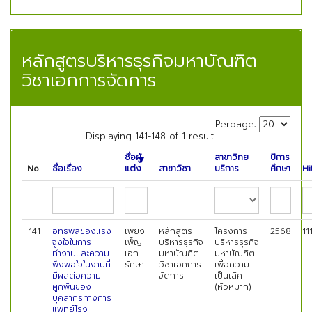
หลักสูตรบริหารธุรกิจมหาบัณฑิต
วิชาเอกการจัดการ
Perpage:
Displaying 141-148 of 1 result.
ชื่อผู้
สาขาวิทย
ปีการ
No.
ชื่อเรื่อง
แต่ง
สาขาวิชา
บริการ
ศึกษา
Hi
141
อิทธิพลของแรง
เพียง
หลักสูตร
โครงการ
2568
11
จูงใจในการ
เพ็ญ
บริหารธุรกิจ
บริหารธุรกิจ
ทำงานและความ
เอก
มหาบัณฑิต
มหาบัณฑิต
พึงพอใจในงานที่
รักษา
วิชาเอกการ
เพื่อความ
มีผลต่อความ
จัดการ
เป็นเลิศ
ผูกพันของ
(หัวหมาก)
บุคลากรทางการ
แพทย์โรง