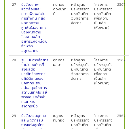
27
ปัจจัยสภาพ
กนกอร
หลักสูตร
โครงการ
2567
แวดล้อมและ
ดวงปาก
บริหารธุรกิจ
บริหารธุรกิจ
ความพึงพอใจใน
ดี
มหาบัณฑิต
มหาบัณฑิต
การทำงาน ที่ส่ง
วิชาเอกการ
เพื่อความ
ผลต่อความ
จัดการ
เป็นเลิศ
ผูกพันในองค์การ
(หัวหมาก)
ของพนักงาน
โรงงานผลิต
อาหารแห่งหนึ่งใน
จังหวัด
สมุทรสาคร
28
รูปแบบการสื่อสาร
คุณากร
หลักสูตร
โครงการ
2567
ภายในองค์กรที่
ผลมา
บริหารธุรกิจ
บริหารธุรกิจ
ส่งผลต่อ
มหาบัณฑิต
มหาบัณฑิต
ประสิทธิภาพการ
วิชาเอกการ
เพื่อความ
ปฏิบัติงานของ
จัดการ
เป็นเลิศ
บุคลากร สาย
(หัวหมาก)
สนับสนุนวิชาการ
สถาบันเทคโนโลยี
พระจอมเกล้าเจ้า
คุณทหาร
ลาดกระบัง
29
ปัจจัยส่วนบุคคล
ณฐพร
หลักสูตร
โครงการ
2567
และพฤติกรรม
ทิมทอง
บริหารธุรกิจ
บริหารธุรกิจ
การแต่งชุดไทย
มหาบัณฑิต
มหาบัณฑิต