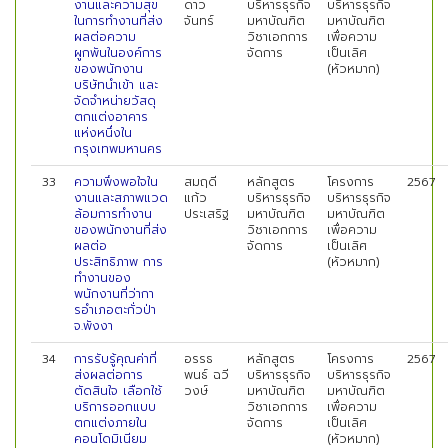
งานและความสุข
ดาว
บริหารธุรกิจ
บริหารธุรกิจ
ในการทำงานที่ส่ง
จันทร์
มหาบัณฑิต
มหาบัณฑิต
ผลต่อความ
วิชาเอกการ
เพื่อความ
ผูกพันในองค์การ
จัดการ
เป็นเลิศ
ของพนักงาน
(หัวหมาก)
บริษัทนำเข้า และ
จัดจำหน่ายวัสดุ
ตกแต่งอาคาร
แห่งหนึ่งใน
กรุงเทพมหานคร
33
ความพึงพอใจใน
สมฤดี
หลักสูตร
โครงการ
2567
งานและสภาพแวด
แก้ว
บริหารธุรกิจ
บริหารธุรกิจ
ล้อมการทํางาน
ประเสริฐ
มหาบัณฑิต
มหาบัณฑิต
ของพนักงานที่ส่ง
วิชาเอกการ
เพื่อความ
ผลต่อ
จัดการ
เป็นเลิศ
ประสิทธิภาพ การ
(หัวหมาก)
ทํางานของ
พนักงานที่ว่ากา
รอําเภอตะกั่วป่า
จ.พังงา
34
การรับรู้คุณค่าที่
อรรธ
หลักสูตร
โครงการ
2567
ส่งผลต่อการ
พนธ์ ฉวี
บริหารธุรกิจ
บริหารธุรกิจ
ตัดสินใจ เลือกใช้
วงษ์
มหาบัณฑิต
มหาบัณฑิต
บริการออกแบบ
วิชาเอกการ
เพื่อความ
ตกแต่งภายใน
จัดการ
เป็นเลิศ
คอนโดมิเนียม
(หัวหมาก)