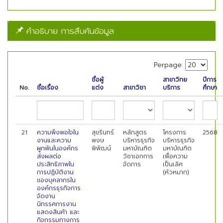
คำอธิบาย การสืบค้นข้อมูล
Perpage:
ชื่อผู้
สาขาวิทย
ปีการ
No.
ชื่อเรื่อง
แต่ง
สาขาวิชา
บริการ
ศึกษา
21
ความพึงพอใจใน
สุขรินทร์
หลักสูตร
โครงการ
2568
งานและความ
พงษ
บริหารธุรกิจ
บริหารธุรกิจ
ผูกพันในองค์กร
พิพัฒน์
มหาบัณฑิต
มหาบัณฑิต
ส่งผลต่อ
วิชาเอกการ
เพื่อความ
ประสิทธิภาพใน
จัดการ
เป็นเลิศ
การปฏิบัติงาน
(หัวหมาก)
ของบุคลากรใน
องค์กรธุรกิจการ
จัดงาน
นิทรรศการงาน
แสดงสินค้า และ
กิจกรรมทางการ