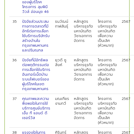
ของผู้บริโภค
โครงการ ลุมพินี
วิวล์ อ่อนนุช 46
35
ปัจจัยส่วนประสม
ธนวัฒน์
หลักสูตร
โครงการ
2567
ทางการตลาดที่มี
กาฬสินธุ์
บริหารธุรกิจ
บริหารธุรกิจ
อิทธิต่อการเลือก
มหาบัณฑิต
มหาบัณฑิต
ใช้บริการบริษัทรับ
วิชาเอกการ
เพื่อความ
สร้างบ้านใน
จัดการ
เป็นเลิศ
กรุงเทพมหานคร
(หัวหมาก)
และปริมณฑล
36
ปัจจัยที่มีอิทธิพล
ยุวดี ชู
หลักสูตร
โครงการ
2567
ต่อพฤติกรรมต่อ
สิงห์
บริหารธุรกิจ
บริหารธุรกิจ
การเลือกใช้บริการ
มหาบัณฑิต
มหาบัณฑิต
อินเทอร์เน็ตบ้าน
วิชาเอกการ
เพื่อความ
ระบบไฟเบอร์ของ
จัดการ
เป็นเลิศ
ผู้บริโภคในเขต
(หัวหมาก)
กรุงเทพมหานคร
37
คุณภาพและความ
มณเฑียร
หลักสูตร
โครงการ
2567
พึงพอใจในการใช้
งามทวี
บริหารธุรกิจ
บริหารธุรกิจ
บริการศูนย์บริการ
มหาบัณฑิต
มหาบัณฑิต
เอ็ม ที แอนด์ ดี
วิชาเอกการ
เพื่อความ
เซอร์วิส
จัดการ
เป็นเลิศ
(หัวหมาก)
38
แรงจูงใจในการ
ศิรินทร์
หลักสูตร
โครงการ
2567