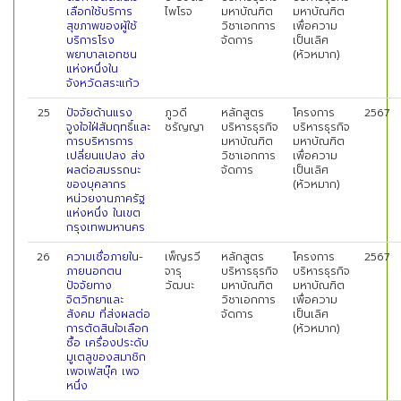
เลือกใช้บริการ
ไพโรจ
มหาบัณฑิต
มหาบัณฑิต
สุขภาพของผู้ใช้
วิชาเอกการ
เพื่อความ
บริการโรง
จัดการ
เป็นเลิศ
พยาบาลเอกชน
(หัวหมาก)
แห่งหนึ่งใน
จังหวัดสระแก้ว
25
ปัจจัยด้านแรง
ภูวดี
หลักสูตร
โครงการ
2567
จูงใจใฝ่สัมฤทธิ์และ
ชรัญญา
บริหารธุรกิจ
บริหารธุรกิจ
การบริหารการ
มหาบัณฑิต
มหาบัณฑิต
เปลี่ยนแปลง ส่ง
วิชาเอกการ
เพื่อความ
ผลต่อสมรรถนะ
จัดการ
เป็นเลิศ
ของบุคลากร
(หัวหมาก)
หน่วยงานภาครัฐ
แห่งหนึ่ง ในเขต
กรุงเทพมหานคร
26
ความเชื่อภายใน-
เพ็ญรวี
หลักสูตร
โครงการ
2567
ภายนอกตน
จารุ
บริหารธุรกิจ
บริหารธุรกิจ
ปัจจัยทาง
วัฒนะ
มหาบัณฑิต
มหาบัณฑิต
จิตวิทยาและ
วิชาเอกการ
เพื่อความ
สังคม ที่ส่งผลต่อ
จัดการ
เป็นเลิศ
การตัดสินใจเลือก
(หัวหมาก)
ซื้อ เครื่องประดับ
มูเตลูของสมาชิก
เพจเฟสบุ๊ค เพจ
หนึ่ง