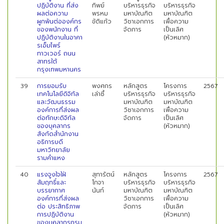
ปฏิบัติงาน ที่ส่ง
ทิพย์
บริหารธุรกิจ
บริหารธุรกิจ
ผลต่อความ
พรหม
มหาบัณฑิต
มหาบัณฑิต
ผูกพันต่อองค์กร
ขัติแก้ว
วิชาเอกการ
เพื่อความ
ของพนักงาน ที่
จัดการ
เป็นเลิศ
ปฏิบัติงานในอาคา
(หัวหมาก)
รเอ็มไพร์
ทาวเวอร์ ถนน
สาทรใต้
กรุงเทพมหานคร
39
การยอมรับ
พงศกร
หลักสูตร
โครงการ
2567
เทคโนโลยีดิจิทัล
เล่าซี้
บริหารธุรกิจ
บริหารธุรกิจ
และวัฒนธรรม
มหาบัณฑิต
มหาบัณฑิต
องค์การที่ส่งผล
วิชาเอกการ
เพื่อความ
ต่อทักษะดิจิทัล
จัดการ
เป็นเลิศ
ของบุคลากร
(หัวหมาก)
สังกัดสำนักงาน
อธิการบดี
มหาวิทยาลัย
รามคำแหง
40
แรงจูงใจใฝ่
สุทารัตน์
หลักสูตร
โครงการ
2567
สัมฤทธิ์และ
โกจา
บริหารธุรกิจ
บริหารธุรกิจ
บรรยากาศ
นันท์
มหาบัณฑิต
มหาบัณฑิต
องค์การที่ส่งผล
วิชาเอกการ
เพื่อความ
ต่อ ประสิทธิภาพ
จัดการ
เป็นเลิศ
การปฏิบัติงาน
(หัวหมาก)
ของบุคลากรกรม