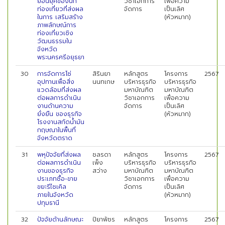
ย้อนยุคของนัก
วิชาเอกการ
เพื่อความ
ท่องเที่ยวที่ส่งผล
จัดการ
เป็นเลิศ
ในการ เสริมสร้าง
(หัวหมาก)
ภาพลักษณ์การ
ท่องเที่ยวเชิง
วัฒนธรรมใน
จังหวัด
พระนครศรีอยุธยา
30
การจัดการโซ่
สิรินยา
หลักสูตร
โครงการ
2567
อุปทานเพื่อสิ่ง
นนทเกษ
บริหารธุรกิจ
บริหารธุรกิจ
แวดล้อมที่ส่งผล
มหาบัณฑิต
มหาบัณฑิต
ต่อผลการดำเนิน
วิชาเอกการ
เพื่อความ
งานด้านความ
จัดการ
เป็นเลิศ
ยั่งยืน ของธุรกิจ
(หัวหมาก)
โรงงานสกัดน้ำมัน
กฤษณาในพื้นที่
จังหวัดตราด
31
พหุปัจจัยที่ส่งผล
ชลรดา
หลักสูตร
โครงการ
2567
ต่อผลการดำเนิน
เพ็ง
บริหารธุรกิจ
บริหารธุรกิจ
งานของธุรกิจ
สว่าง
มหาบัณฑิต
มหาบัณฑิต
ประเภทซื้อ-ขาย
วิชาเอกการ
เพื่อความ
ขยะรีไซเคิล
จัดการ
เป็นเลิศ
ภายในจังหวัด
(หัวหมาก)
ปทุมธานี
32
ปัจจัยด้านลักษณะ
ปิยาพัชร
หลักสูตร
โครงการ
2567