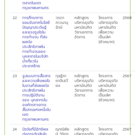
ตลาดในเขต
กรุงเทพมหานคร
22
การศึกษาการ
วรดา
หลักสูตร
โครงการ
2568
ยอมรับเทคโนโลยี
ภาวนานุ
บริหารธุรกิจ
บริหารธุรกิจ
ปัญญาประดิษฐ์
รักษ์
มหาบัณฑิต
มหาบัณฑิต
และแรงจูงใจใน
วิชาเอกการ
เพื่อความ
การทำงาน ที่ส่ง
จัดการ
เป็นเลิศ
ผลต่อ
(หัวหมาก)
ประสิทธิภาพใน
การทำงานของ
บุคลากรในบริษัท
นำเที่ยวใน
ประเทศไทย
23
รูปแบบการสื่อสาร
กุลฐิภา
หลักสูตร
โครงการ
2567
และความพึงพอใจ
ชาติเสวี
บริหารธุรกิจ
บริหารธุรกิจ
ในงานที่ส่งผลต่อ
ยง
มหาบัณฑิต
มหาบัณฑิต
ประสิทธิภาพใน
วิชาเอกการ
เพื่อความ
การปฏิบัติงาน
จัดการ
เป็นเลิศ
ของ บุคลากรใน
(หัวหมาก)
องค์กรทางการ
สื่อสารแห่งหนึ่งใน
เขต
กรุงเทพมหานคร
24
ปัจจัยที่มีอิทธิพล
ญาณิพัช
หลักสูตร
โครงการ
2567
ต่อการตัดสินใจ
ษ์ วิจิตร
บริหารธุรกิจ
บริหารธุรกิจ