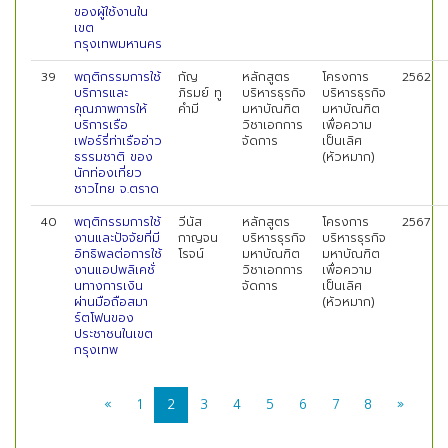
ของผู้ใช้งานใน
เขต
กรุงเทพมหานคร
39
พฤติกรรมการใช้
กัญ
หลักสูตร
โครงการ
2562
บริการและ
ภิรมย์ ทู
บริหารธุรกิจ
บริหารธุรกิจ
คุณภาพการให้
คำมี
มหาบัณฑิต
มหาบัณฑิต
บริการเรือ
วิชาเอกการ
เพื่อความ
เฟอร์รี่ท่าเรืออ่าว
จัดการ
เป็นเลิศ
ธรรมชาติ ของ
(หัวหมาก)
นักท่องเที่ยว
ชาวไทย จ.ตราด
40
พฤติกรรมการใช้
วีนัส
หลักสูตร
โครงการ
2567
งานและปัจจัยที่มี
กาญจน
บริหารธุรกิจ
บริหารธุรกิจ
อิทธิพลต่อการใช้
โรจน์
มหาบัณฑิต
มหาบัณฑิต
งานแอปพลิเคชั่
วิชาเอกการ
เพื่อความ
นทางการเงิน
จัดการ
เป็นเลิศ
ผ่านมือถือสมา
(หัวหมาก)
ร์ตโฟนของ
ประชาชนในเขต
กรุงเทพ
«
1
2
3
4
5
6
7
8
»