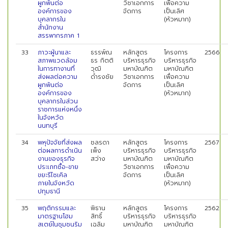
ผูกพันต่อ
วิชาเอกการ
เพื่อความ
องค์การของ
จัดการ
เป็นเลิศ
บุคลากรใน
(หัวหมาก)
สำนักงาน
สรรพากรภาค 1
33
ภาวะผู้นาและ
ธรรพ์ณ
หลักสูตร
โครงการ
2566
สภาพแวดล้อม
ธร กิตติ
บริหารธุรกิจ
บริหารธุรกิจ
ในการทางานที่
วุฒิ
มหาบัณฑิต
มหาบัณฑิต
ส่งผลต่อความ
ดำรงชัย
วิชาเอกการ
เพื่อความ
ผูกพันต่อ
จัดการ
เป็นเลิศ
องค์การของ
(หัวหมาก)
บุคลากรในส่วน
ราชการแห่งหนึ่ง
ในจังหวัด
นนทบุรี
34
พหุปัจจัยที่ส่งผล
ชลรดา
หลักสูตร
โครงการ
2567
ต่อผลการดำเนิน
เพ็ง
บริหารธุรกิจ
บริหารธุรกิจ
งานของธุรกิจ
สว่าง
มหาบัณฑิต
มหาบัณฑิต
ประเภทซื้อ-ขาย
วิชาเอกการ
เพื่อความ
ขยะรีไซเคิล
จัดการ
เป็นเลิศ
ภายในจังหวัด
(หัวหมาก)
ปทุมธานี
35
พฤติกรรมและ
พิธาน
หลักสูตร
โครงการ
2562
มาตรฐานโฮม
สิทธิ์
บริหารธุรกิจ
บริหารธุรกิจ
สเตย์ในชุมชนริม
เฉลิม
มหาบัณฑิต
มหาบัณฑิต