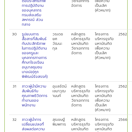
ต่อประสิทธิภาพ
วิชาเอกการ
เพื่อความ
การปฏิบัติงาน
จัดการ
เป็นเลิศ
ของบุคลากร
(หัวหมาก)
กรมส่งเสริม
สหกรณ์ ส่วน
กลาง
30
รูปแบบการ
วรเดช
หลักสูตร
โครงการ
2562
สื่อสารที่สัมพันธ์
ยศ
บริหารธุรกิจ
บริหารธุรกิจ
กับประสิทธิภาพ
วัฒนะ
มหาบัณฑิต
มหาบัณฑิต
ในการปฎิบัติงาน
กุล
วิชาเอกการ
เพื่อความ
ของครูและ
จัดการ
เป็นเลิศ
บุคลากรทางการ
(หัวหมาก)
ศึกษาโรงเรียน
อนุบาลชุมชน
บางบ่อ(ศุภ
พิพัฒน์รังสรรค์)
31
ภาวะผู้นำมีความ
อุบลรัตน์
หลักสูตร
โครงการ
2562
สัมพันธ์กับ
เขมาวุฒ
บริหารธุรกิจ
บริหารธุรกิจ
คุณภาพชิวิตการ
านนท์
มหาบัณฑิต
มหาบัณฑิต
ทำงานของ
วิชาเอกการ
เพื่อความ
พนักงาน
จัดการ
เป็นเลิศ
(หัวหมาก)
32
ภาวะผู้นำการ
สุรเชษฐ์
หลักสูตร
โครงการ
2566
เปลี่ยนแปลงที่
พิมพการ
บริหารธุรกิจ
บริหารธุรกิจ
ส่งผลต่อความ
มหาบัณฑิต
มหาบัณฑิต