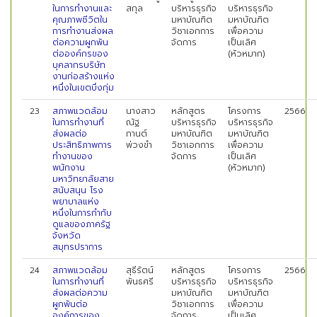
ในการทำงานและ
สกุล
บริหารธุรกิจ
บริหารธุรกิจ
คุณภาพชีวิตใน
มหาบัณฑิต
มหาบัณฑิต
การทำงานส่งผล
วิชาเอกการ
เพื่อความ
ต่อความผูกพัน
จัดการ
เป็นเลิศ
ต่อองค์กรของ
(หัวหมาก)
บุคลากรบริษัท
งานก่อสร้างแห่ง
หนึ่งในเขตบึงกุ่ม
23
สภาพแวดล้อม
นางสาว
หลักสูตร
โครงการ
2566
ในการทำงานที่
ณัฐ
บริหารธุรกิจ
บริหารธุรกิจ
ส่งผลต่อ
กานต์
มหาบัณฑิต
มหาบัณฑิต
ประสิทธิภาพการ
พ่วงขำ
วิชาเอกการ
เพื่อความ
ทำงานของ
จัดการ
เป็นเลิศ
พนักงาน
(หัวหมาก)
มหาวิทยาลัยสาย
สนับสนุน โรง
พยาบาลแห่ง
หนึ่งในการกำกับ
ดูแลของภาครัฐ
จังหวัด
สมุทรปราการ
24
สภาพแวดล้อม
สุธีรัตน์
หลักสูตร
โครงการ
2566
ในการทำงานที่
พันธศรี
บริหารธุรกิจ
บริหารธุรกิจ
ส่งผลต่อความ
มหาบัณฑิต
มหาบัณฑิต
ผูกพันต่อ
วิชาเอกการ
เพื่อความ
องค์การของ
จัดการ
เป็นเลิศ