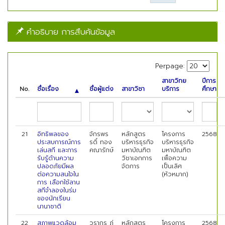
คำอธิบาย การสืบค้นข้อมูล
Perpage:
สาขาวิทย
ปีการ
No.
ชื่อเรื่อง
ชื่อผู้แต่ง
สาขาวิชา
บริการ
ศึกษา
21
อิทธิพลของ
จักรพร
หลักสูตร
โครงการ
2568
ประสบการณ์การ
รดิ์ ทอง
บริหารธุรกิจ
บริหารธุรกิจ
เล่นสกี และการ
คณารักษ์
มหาบัณฑิต
มหาบัณฑิต
รับรู้ด้านความ
วิชาเอกการ
เพื่อความ
ปลอดภัยมีผล
จัดการ
เป็นเลิศ
ต่อความสนใจใน
(หัวหมาก)
การ เลือกใช้ลาน
สกีจำลองในร่ม
ของนักเรียน
นานาชาติ
22
สภาพแวดล้อม
วรากร ภู่
หลักสูตร
โครงการ
2568